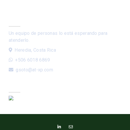
Contáctenos
Un equipo de personas lo está esperando para
atenderlo.
Heredia, Costa Rica
+506 6018 6869
gsoto@at-xp.com
ENGLISH