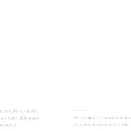
Contáctenos
nacional y operador
Un equipo de personas lo 
a y confiable para
esperando para atenderlo.
nacional.