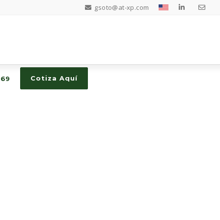
gsoto@at-xp.com
Cotiza Aquí
869